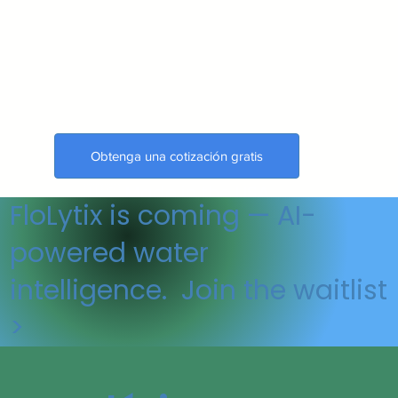
Obtenga una cotización gratis
🇺🇸 Made in the USA
FloLytix is coming — AI-
powered water
intelligence. Join the waitlist
>