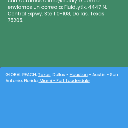
contactarnos a
info@fluidlytix.com
o
enviarnos un correo a: FluidLytix, 4447 N.
Central Expwy. Ste 110-108, Dallas, Texas
75205.
GLOBAL REACH:
Texas
: Dallas -
Houston
- Austin - San
Antonio. Florida:
Miami - Fort Lauderdale