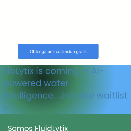
Obtenga una cotización gratis
🇺🇸 Made in the USA
FloLytix is coming — AI-
powered water
intelligence. Join the waitlist
>
Somos FluidLytix