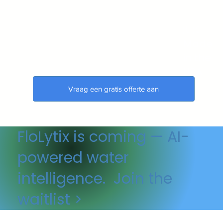
🇺🇸
Made
in the
USA
Vraag een gratis offerte aan
FloLytix is coming — AI-
powered water
intelligence. Join the
waitlist >