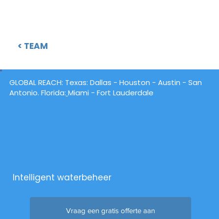
verkoop en distributie op en sloot hij de
verkoop af van gerenommeerde
franchiserestaurants op meer dan 200
locaties.
< TEAM
GLOBAL REACH:
Texas
: Dallas -
Houston
- Austin - San
Antonio. Florida:
Miami - Fort Lauderdale
Intelligent waterbeheer
Vraag een gratis offerte aan