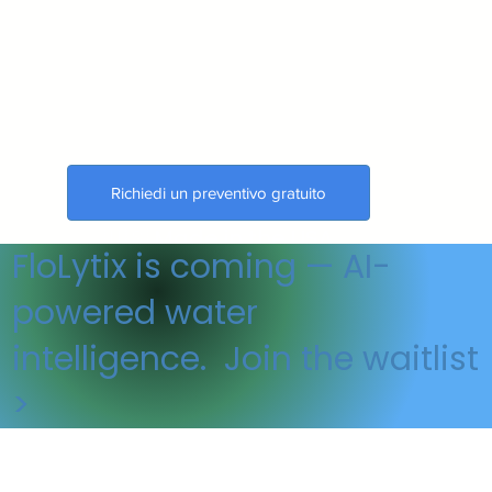
Richiedi un preventivo gratuito
🇺🇸 Made in the USA
FloLytix is coming — AI-
powered water
intelligence. Join the waitlist
>