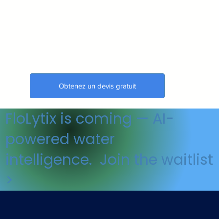
Obtenez un devis gratuit
🇺🇸 Made in the USA
FloLytix is coming — AI-
powered water
intelligence. Join the waitlist
>