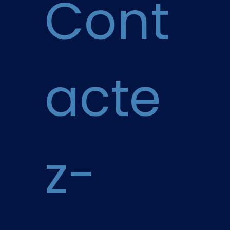
Cont
acte
z-