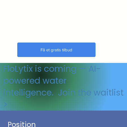
Få et gratis tilbud
🇺🇸 Made in the USA
FloLytix is coming — AI-
powered water
intelligence. Join the waitlist
>
Position