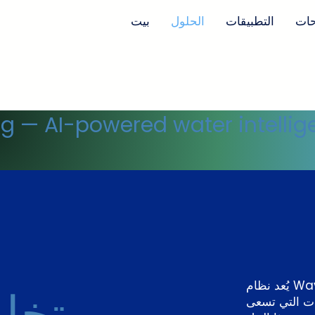
حات
التطبيقات
الحلول
بيت
ng — AI-powered water intellig
يُعد نظام Wave Valve + Flolytix لمراقبة
ات التي تسعى