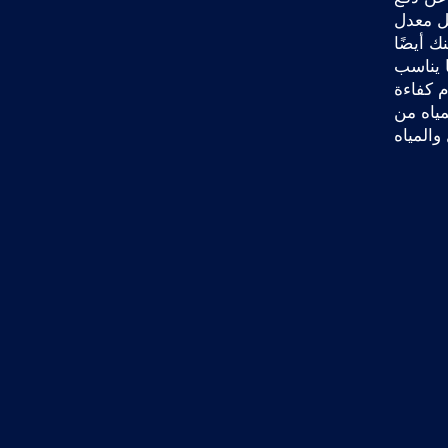
ل معدل
ك أيضًا
 يناسب
 كفاءة
من Wave اليوم وابدأ بتوفير