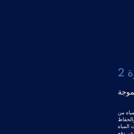
2
Wav هو الحل
والحفاظ
 المياه
ويغنيك عن دفع