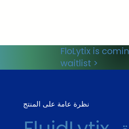
FloLytix is comi
waitlist >
نظرة عامة على المنتج
FluidLytix تخلق