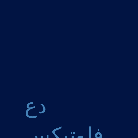
دع
فلوتيكس