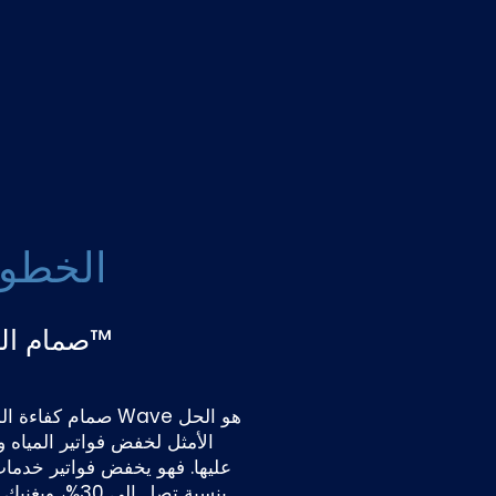
الخطوة 
صمام الموجة™
صمام كفاءة المياه من e
الأمثل لخفض فواتير المياه 
عليها. فهو يخفض فواتير خدمات
بنسبة تصل إلى 30%، 